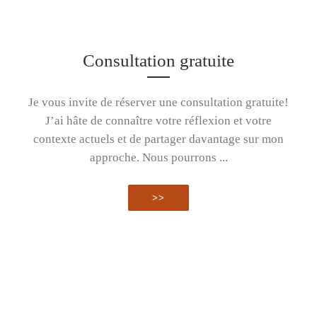
tournesol à
Californie en juin dernier, j’ai
eu la chance de rencontrer ...
classes et les
bicyclette !
Consultation gratuite
READ MORE »
Je vous invite de réserver une consultation gratuite!
salles de
J’ai hâte de connaître votre réflexion et votre
J’ai vu ce dessin pour la
contexte actuels et de partager davantage sur mon
première fois au cours d’un
approche. Nous pourrons ...
professeurs
séjour très agréable ...
>>
READ MORE »
Récemment, j’ai été contactée
par un professeur du
secondaire à la recherche ...