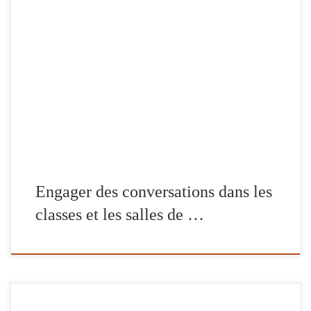
Récemment, j’ai été contactée par un professeur du secondaire à la
recherche d’idées pour inciter ses élèves à discuter d’un projet de
justice sociale. On serait porté à croire qu’il suffit d’avoir du
temps et de l’espace pour engager une conversation (deux
ressources rares dans certaines écoles !). Toutefois, pour créer des
[…]
Engager des conversations dans les
classes et les salles de …