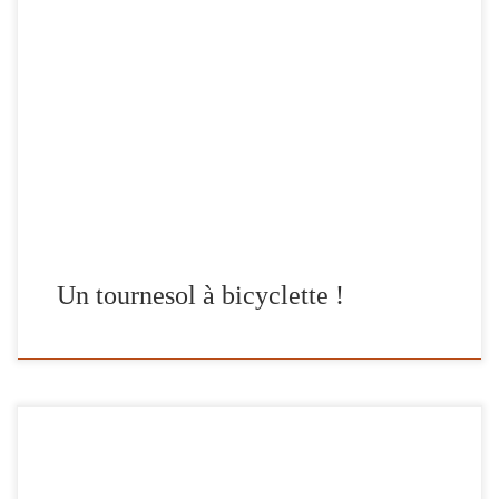
J’ai vu ce dessin pour la première fois au cours d’un séjour très
agréable à Lake Placid en mars 2012. Il était accroché au mur d’un
restaurant novateur qui sert des repas délicieux, appelé Liquids and
Solids. (J’ai su plus tard que le propriétaire en était l’auteur !)
J’adore les tournesols et […]
Un tournesol à bicyclette !