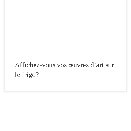
Quand j’étais enfant, le réfrigérateur était un pôle d’attraction –
non seulement parce que nous étions une famille active de huit
personnes ayant bon appétit – mais aussi parce que nos dessins y
étaient exposés. Je ne comprends toujours pas pourquoi cette
habitude s’est perdue quand nous sommes entrés dans […]
Affichez-vous vos œuvres d’art sur
le frigo?