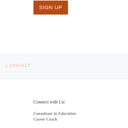
Navigation de l'article
Article précédent
CONTACT
Connect with Liz
Consultant in Education
Career Coach