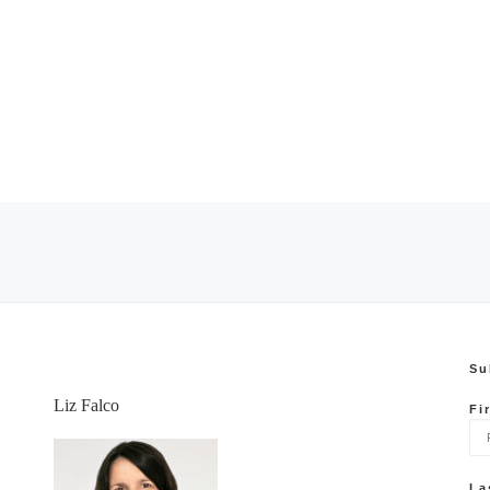
Su
Liz Falco
Fi
La