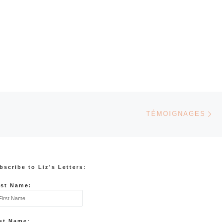
Ar
TÉMOIGNAGES
bscribe to Liz's Letters:
rst Name:
st Name: